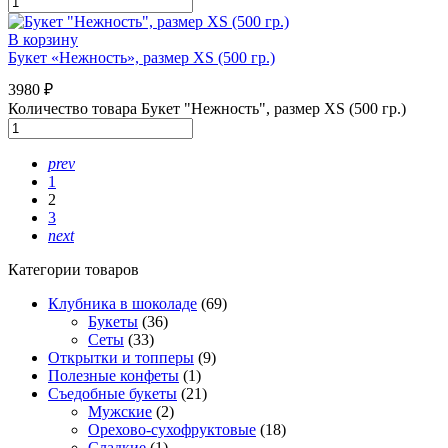
В корзину
Букет «Нежность», размер XS (500 гр.)
3980
₽
Количество товара Букет "Нежность", размер XS (500 гр.)
prev
1
2
3
next
Категории товаров
Клубника в шоколаде
(69)
Букеты
(36)
Сеты
(33)
Открытки и топперы
(9)
Полезные конфеты
(1)
Съедобные букеты
(21)
Мужские
(2)
Орехово-сухофруктовые
(18)
Сладкие
(1)