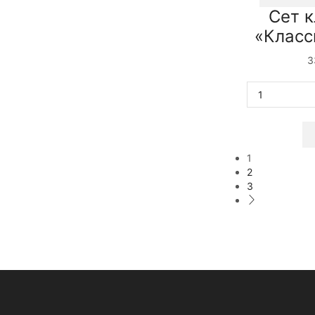
Сет 
«Класс
3
1
2
3