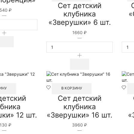
Сет детский
540
₽
клубника
«
Количество
«Зверушки» 6 шт.
товара
Сет
1660
₽
"Флоренция"
Количество
товара
Сет
детский
клубника
"Зверушки"
6
шт.
ИНУ
В КОРЗИНУ
детский
Сет детский
убника
клубника
ки» 12 шт.
«Зверушки» 16 шт.
«
130
₽
3960
₽
Количество
Количество