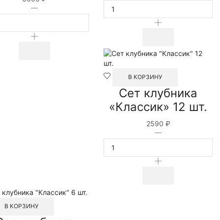
товара
Количество
Сет
товара
детский
Сет
клубника
детский
"Зверушки"
клубника
9
"Зверушки"
шт.
30
В КОРЗИНУ
шт.
Сет клубника
«Классик» 12 шт.
2590
₽
Количество
товара
Сет
клубника
"Классик"
12
шт.
В КОРЗИНУ