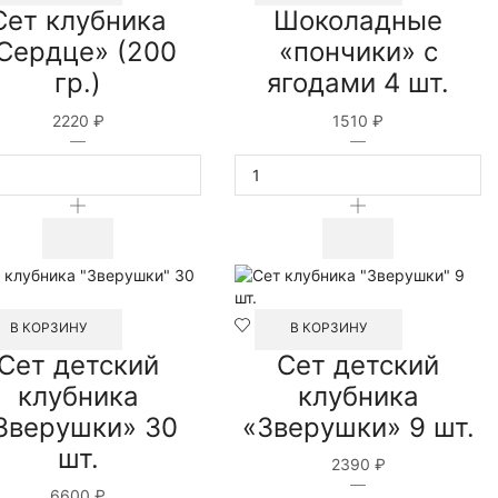
Сет клубника
Шоколадные
Сердце» (200
«пончики» с
гр.)
ягодами 4 шт.
2220
₽
1510
₽
Количество
Количество
товара
товара
Сет
Шоколадные
клубника
"пончики"
"Сердце"
с
(200
ягодами
гр.)
4
шт.
В КОРЗИНУ
В КОРЗИНУ
Сет детский
Сет детский
клубника
клубника
Зверушки» 30
«Зверушки» 9 шт.
шт.
2390
₽
Количество
6600
₽