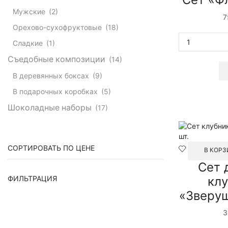
Мужские
(2)
7
Орехово-сухофруктовые
(18)
Сладкие
(1)
Съедобные композиции
(14)
В деревянных боксах
(9)
В подарочных коробках
(5)
Шоколадные наборы
(17)
СОРТИРОВАТЬ ПО ЦЕНЕ
В КОРЗ
Сет 
Минимальная
Максимальная
кл
ФИЛЬТРАЦИЯ
цена
цена
«Зверуш
3