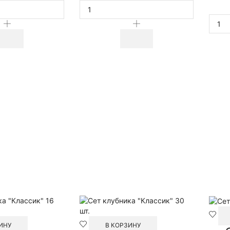
товара
товара
Сет
Сет
детский
детский
клубника
клубника
"Зверушки"
"Зверушки"
12
16
шт.
шт.
ИНУ
В КОРЗИНУ