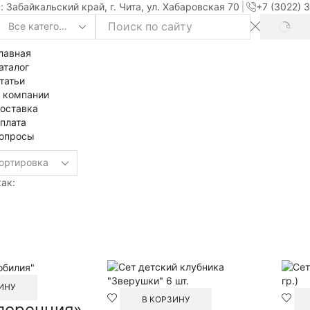
: Забайкальский край, г. Чита, ул. Хабаровская 70
+7 (3022) 
SEAR
Search
input
лавная
аталог
татьи
 компании
оставка
плата
опросы
ак:
ИНУ
В КОРЗИНУ
лоренция»