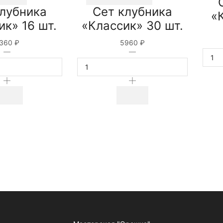
клубника
Сет клубника
«
ик» 16 шт.
«Классик» 30 шт.
360
₽
5960
₽
Количество
Количество
товара
товара
Сет
Сет
клубника
клубника
"Классик"
"Классик"
16
30
шт.
шт.