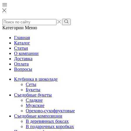
Search
input
Search
Категории
Меню
Главная
Каталог
Статьи
О компании
Доставка
Оплата
Вопросы
Клубника в шоколаде
Сеты
Букеты
Съедобные букеты
Сладкие
Мужские
Орехово-сухофруктовые
Съедобные композиции
В деревянных боксах
В подарочных коробках