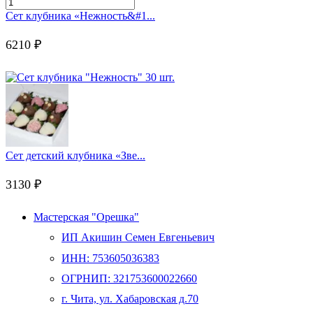
Количество
товара
Сет клубника «Нежность&#1...
Сет
клубника
6210
₽
"Романтик"
16
шт.
Сет детский клубника «Зве...
3130
₽
Мастерская "Орешка"
ИП Акишин Семен Евгеньевич
ИНН: 753605036383
ОГРНИП: 321753600022660
г. Чита, ул. Хабаровская д.70