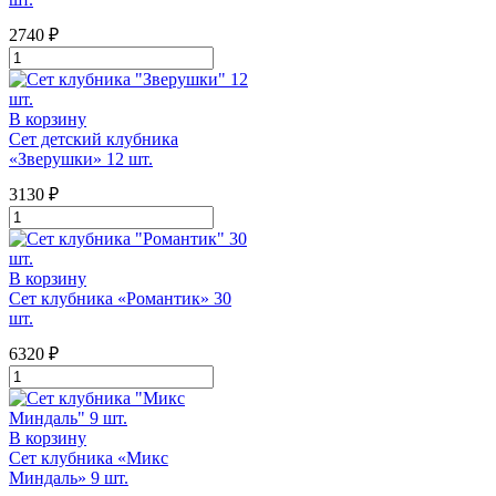
2740
₽
Количество
товара
Сет
клубника
В корзину
"Романтик"
Сет детский клубника
12
«Зверушки» 12 шт.
шт.
3130
₽
Количество
товара
Сет
детский
В корзину
клубника
Сет клубника «Романтик» 30
"Зверушки"
шт.
12
шт.
6320
₽
Количество
товара
Сет
клубника
В корзину
"Романтик"
Сет клубника «Микс
30
Миндаль» 9 шт.
шт.