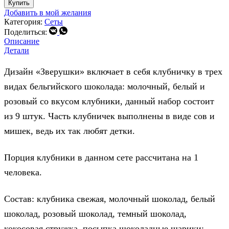
Купить
клубника
Добавить в мой желания
"Зверушки"
Категория:
Сеты
9
Vk
Whatsapp
Поделиться:
шт.
Описание
Детали
Дизайн «Зверушки» включает в себя клубничку в трех
видах бельгийского шоколада: молочный, белый и
розовый со вкусом клубники, данный набор состоит
из 9 штук. Часть клубничек выполнены в виде сов и
мишек, ведь их так любят детки.
Порция клубники в данном сете рассчитана на 1
человека.
Состав: клубника свежая, молочный шоколад, белый
шоколад, розовый шоколад, темный шоколад,
кокосовая стружка, посыпка шоколадные шарики;