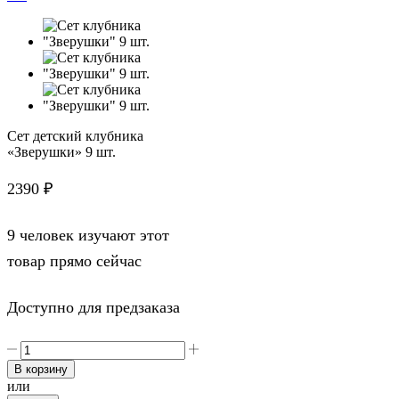
Сет детский клубника
«Зверушки» 9 шт.
2390
₽
9 человек изучают этот
товар прямо сейчас
Доступно для предзаказа
Количество
товара
В корзину
Сет
или
детский