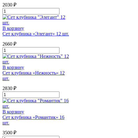
2030
₽
Количество
товара
Сет
клубника
В корзину
"Микс
Сет клубника «Элегант» 12 шт.
Миндаль"
9
2660
₽
шт.
Количество
товара
Сет
клубника
В корзину
"Элегант"
Сет клубника «Нежность» 12
12
шт.
шт.
2830
₽
Количество
товара
Сет
клубника
В корзину
"Нежность"
Сет клубника «Романтик» 16
12
шт.
шт.
3500
₽