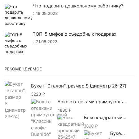
Что подарить дошкольному работнику?
19.09.2023
ТОП-5 мифов о съедобных подарках
21.08.2023
РЕКОМЕНДУЕМОЕ
Букет "Эталон", размер S (диаметр 26-27)
3220
₽
Бокс с отсеками прямоугольный "Классик с кофе Bushido"
4880
₽
Бокс квадратный ореховый 25*25*7 с крем-мёдом №2 (орехово-сухофруктовый)
3890
₽
Букет "Страстный поцелуй", размер S (800 гр.)