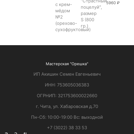
5960
₽
Мастерская "Орешка"
ИП Акишин Семен Евгеньевич
ИНН: 753605036383
ОГРНИП: 321753600022660
г. Чита, ул. Хабаровская д.70
Пн-Сб: 10:00-19:00 Вс: выходной
+7 (3022) 38 33 53