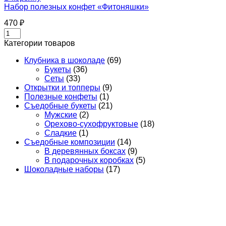
Набор полезных конфет «Фитоняшки»
470
₽
Количество
товара
Категории товаров
Набор
полезных
Клубника в шоколаде
(69)
конфет
Букеты
(36)
"Фитоняшки"
Сеты
(33)
Открытки и топперы
(9)
Полезные конфеты
(1)
Съедобные букеты
(21)
Мужские
(2)
Орехово-сухофруктовые
(18)
Сладкие
(1)
Съедобные композиции
(14)
В деревянных боксах
(9)
В подарочных коробках
(5)
Шоколадные наборы
(17)