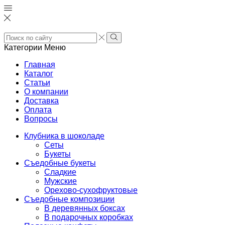
Search
input
Search
Категории
Меню
Главная
Каталог
Статьи
О компании
Доставка
Оплата
Вопросы
Клубника в шоколаде
Сеты
Букеты
Съедобные букеты
Сладкие
Мужские
Орехово-сухофруктовые
Съедобные композиции
В деревянных боксах
В подарочных коробках