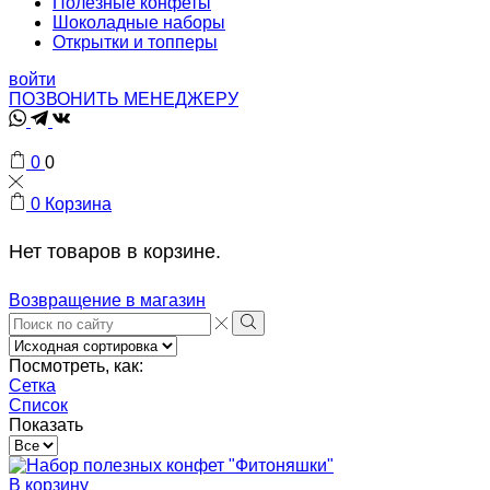
Полезные конфеты
Шоколадные наборы
Открытки и топперы
войти
ПОЗВОНИТЬ МЕНЕДЖЕРУ
Whatsapp
Telegram
VK
0
0
0
Корзина
Нет товаров в корзине.
Возвращение в магазин
Search
input
Search
Посмотреть, как:
Сетка
Список
Показать
Товаров
на
странице
В корзину