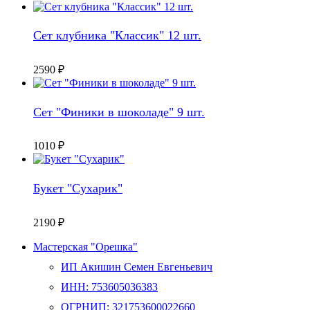
Сет клубника "Классик" 12 шт.
2590
₽
Сет "Финики в шоколаде" 9 шт.
1010
₽
Букет "Сухарик"
2190
₽
Мастерская "Орешка"
ИП Акишин Семен Евгеньевич
ИНН: 753605036383
ОГРНИП: 321753600022660