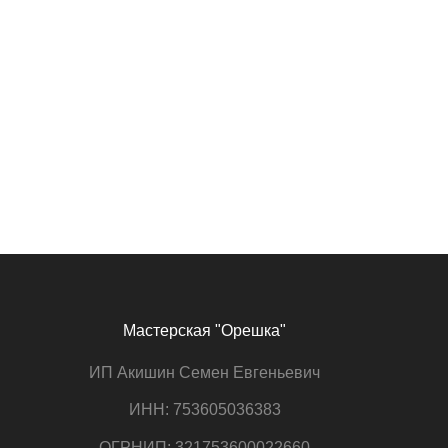
Мастерская "Орешка"
ИП Акишин Семен Евгеньевич
ИНН: 753605036383
ОГРНИП: 321753600022660