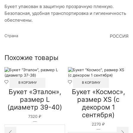
Букет упакован в защитную прозрачную пленкую.
Безопасная, удобная транспортировка и гигиеничность
обеспечены.
Страна
РОССИЯ
Похожие товары
В КОРЗИНУ
В КОРЗИНУ
Букет «Эталон»,
Букет «Космос»,
размер L
размер XS (с
(диаметр 39-40)
декором 1
сентября)
7320
₽
Количество
2270
₽
товара
Количество
Букет