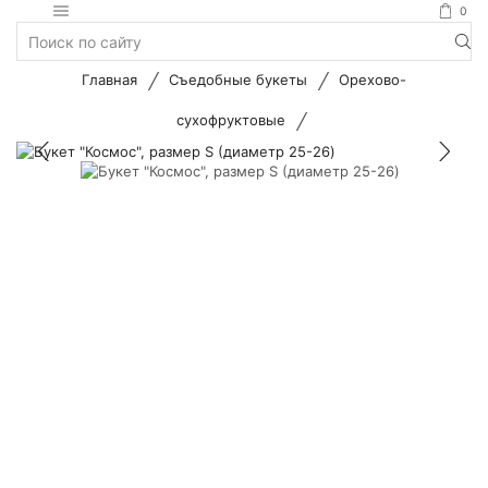
0
Search
input
/
/
Главная
Съедобные букеты
Орехово-
/
сухофруктовые