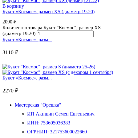
В корзину
Букет «Космос», размер XS (диаметр 19-20)
2090
₽
Количество товара Букет "Космос", размер XS
(диаметр 19-20)
Букет «Космос», разм...
3110
₽
Букет «Космос», разм...
2270
₽
Мастерская "Орешка"
ИП Акишин Семен Евгеньевич
ИНН: 753605036383
ОГРНИП: 321753600022660