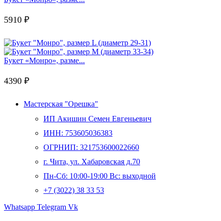
5910
₽
Букет «Монро», разме...
4390
₽
Мастерская "Орешка"
ИП Акишин Семен Евгеньевич
ИНН: 753605036383
ОГРНИП: 321753600022660
г. Чита, ул. Хабаровская д.70
Пн-Сб: 10:00-19:00 Вс: выходной
+7 (3022) 38 33 53
Whatsapp
Telegram
Vk