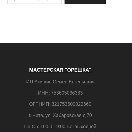
МАСТЕРСКАЯ "ОРЕШКА"
ИП Акишин Семен Евгеньевич
ИНН: 753605036383
ОГРНИП: 321753600022660
г. Чита, ул. Хабаровская д.70
Пн-Сб: 10:00-19:00 Вс: выходной