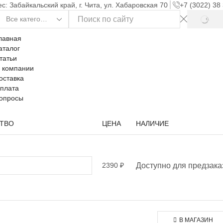
с: Забайкальский край, г. Чита, ул. Хабаровская 70
+7 (3022) 38
лавная
аталог
татьи
 компании
оставка
плата
опросы
ТВО
ЦЕНА
НАЛИЧИЕ
2390
₽
Доступно для предзака
В МАГАЗИН