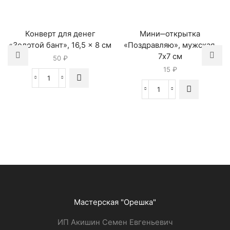
Конверт для денег
Мини‒открытка
«Золотой бант», 16,5 × 8 см
«Поздравляю», мужская,
7х7 см
50
₽
15
₽
Мастерская "Орешка"
ИП Акишин Семен Евгеньевич