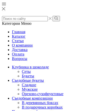
Search
input
Search
Категории
Меню
Главная
Каталог
Статьи
О компании
Доставка
Оплата
Вопросы
Клубника в шоколаде
Сеты
Букеты
Съедобные букеты
Сладкие
Мужские
Орехово-сухофруктовые
Съедобные композиции
В деревянных боксах
В подарочных коробках