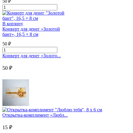
х
50
₽
6
Количество
см
товара
Конверт
для
В корзину
денег
Конверт для денег «Золотой
"With
бант», 16,5 × 8 см
love",
16,5
50
₽
×
Количество
8
товара
Конверт для денег «Золото...
см
Конверт
для
50
₽
денег
"Золотой
бант",
16,5
×
8
см
Открытка-комплимент «Любл...
15
₽