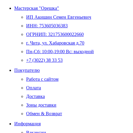
Мастерская "Орешка"
ИП Акишин Семен Евгеньевич
ИНН: 753605036383
ОГРНИП: 321753600022660
г. Чита, ул. Хабаровская д.70
Пн-Сб: 10:00-19:00 Вс: выходной
+7 (3022) 38 33 53
Whatsapp
Telegram
Vk
Покупателю
Работа с сайтом
Оплата
Доставка
Зоны доставки
Обмен & Возврат
Информация
Вакансии