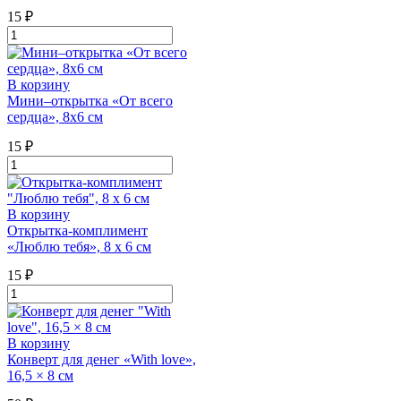
х
6
15
₽
см
Количество
товара
Мини‒
открытка
В корзину
"Thanks"
Мини–открытка «От всего
8,8
сердца», 8х6 см
×
10,7
15
₽
см
Количество
товара
Мини–
открытка
В корзину
«От
Открытка-комплимент
всего
«Люблю тебя», 8 х 6 см
сердца»,
8х6
15
₽
см
Количество
товара
Открытка-
комплимент
В корзину
"Люблю
Конверт для денег «With love»,
тебя",
16,5 × 8 см
8