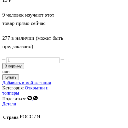
15
₽
9 человек изучают этот
товар прямо сейчас
277 в наличии (может быть
предзаказано)
Количество
товара
В корзину
Открытка-
или
комплимент
Купить
"Dream",
Добавить в мой желания
8
Категория:
Открытки и
х
топперы
6
Vk
Whatsapp
Поделиться:
см
Детали
РОССИЯ
Страна