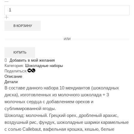
Количество
товара
Набор
шоколадный
"Уран-3/10"
В КОРЗИНУ
(молочный)
ИЛИ
КУПИТЬ
Добавить в мой желания
Категория:
Шоколадные наборы
Поделиться:
Описание
Детали
В составе данного набора 10 мендиантов (шоколадных
диска), изготовленных из молочного шоколада + 3
молочных сердца c добавлением орехов и
сублимированной ягоды.
Шоколад: молочный. Грецкий орех, дробленый арахис,
воздушный рис, фундук, шоколадные шарики карамельные
с солью Сallebaut, вафельная крошка, кешью, белые