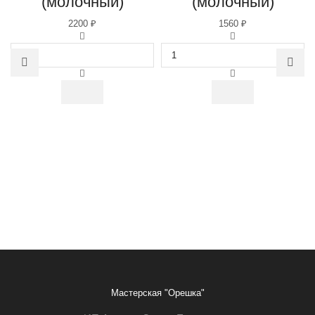
(молочный)
(молочный)
2200
₽
1560
₽
Количество
Количество
товара
товара
Набор
Набор
шоколадный
шоколадный
"Юпитер-4/24"
"Сатурн-3/15"
(молочный)
(молочный)
Мастерская "Орешка"