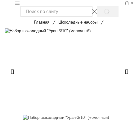
0
SEARCH
Search
/
/
input
Главная
Шоколадные наборы