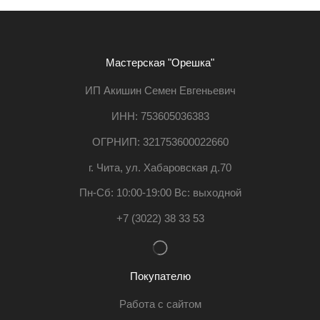
Мастерская "Орешка"
ИП Акишин Семен Евгеньевич
ИНН: 753605036383
ОГРНИП: 321753600022660
г. Чита, ул. Хабаровская д.70
Пн-Сб: 10:00-19:00 Вс: выходной
+7 (3022) 38 33 53
Покупателю
Работа с сайтом